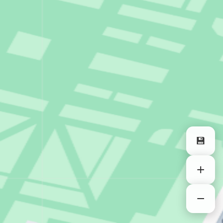
💾
+
−